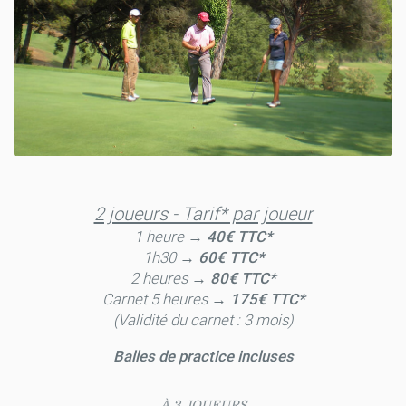
2 joueurs - Tarif* par joueur
1 heure →
40€ TTC*
1h30 →
60€ TTC*
2 heures →
80€ TTC*
Carnet 5 heures →
175€ TTC*
(Validité du carnet : 3 mois)
Balles de practice incluses
À 3 JOUEURS