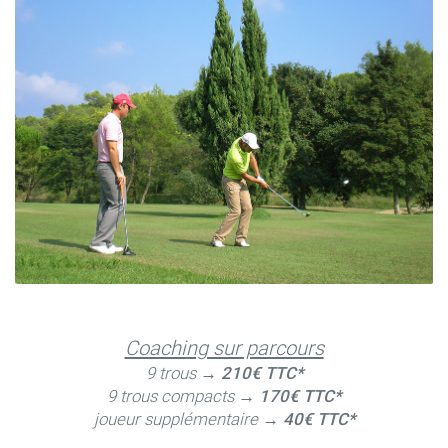
Coaching sur parcours
9 trous →
210€ TTC*
9 trous compacts →
170€ TTC*
joueur supplémentaire →
40€ TTC*