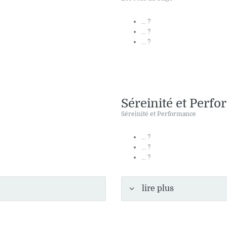
... ?
... ?
... ?
Séreinité et Perf
Séreinité et Performance
... ?
... ?
... ?
lire plus