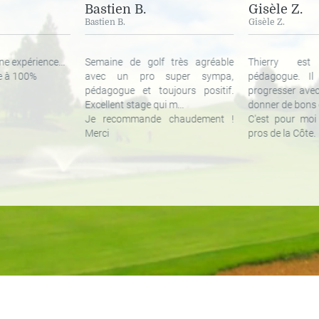
Bastien B.
Gisèle Z.
Bastien B.
Gisèle Z.
e expérience...
Semaine de golf très agréable
Thierry est
e à 100%
avec un pro super sympa,
pédagogue. I
pédagogue et toujours positif.
progresser avec
Excellent stage qui m...
donner de bons c
Je recommande chaudement !
C'est pour moi
Merci
pros de la Côte.