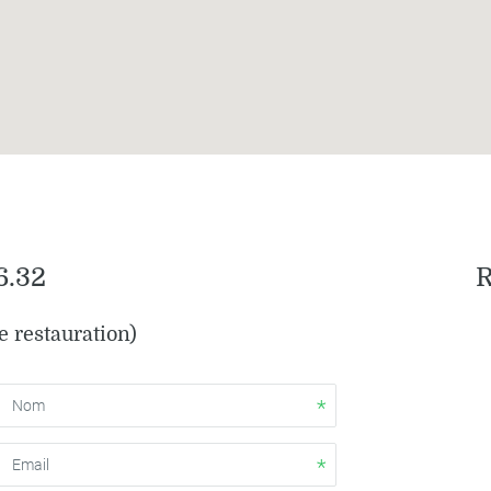
6.32
R
e restauration)