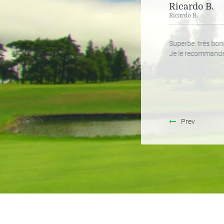
Anne-Marie D.
Ricardo B.
Anne-Marie D.
Ricardo B.
e de stage qui
Excellent cours de golf.. je
Superbe. très bonn
omprendre la
recommande vivement .....
Je le recommand
 indispensable
Prev